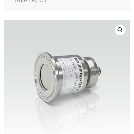
ΤΥΠΟΥ DMK 351P