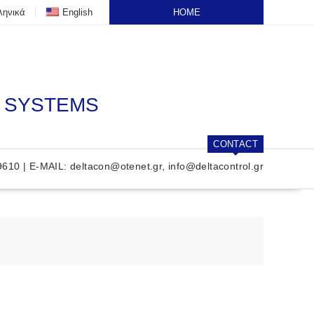
ληνικά
English
HOME
N SYSTEMS
CONTACT
9610 | E-MAIL:
deltacon@otenet.gr
,
info@deltacontrol.gr