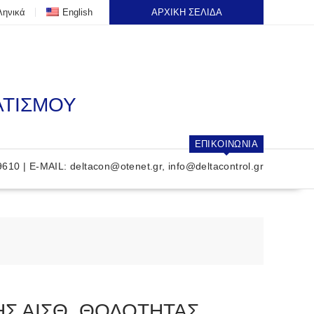
ληνικά
English
ΑΡΧΙΚΗ ΣΕΛΙΔΑ
ΑΤΙΣΜΟΥ
ΕΠΙΚΟΙΝΩΝΙΑ
9610 | E-MAIL:
deltacon@otenet.gr
,
info@deltacontrol.gr
ΗΣ ΑΙΣΘ. ΘΟΛΟΤΗΤΑΣ