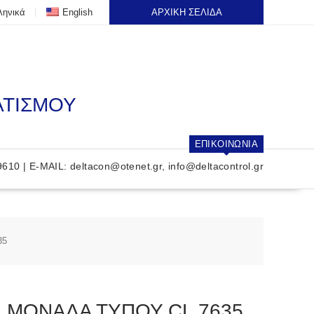
ληνικά
English
ΑΡΧΙΚΗ ΣΕΛΙΔΑ
ΑΤΙΣΜΟΥ
ΕΠΙΚΟΙΝΩΝΙΑ
9610 | E-MAIL:
deltacon@otenet.gr
,
info@deltacontrol.gr
35
 ΜΟΝΑΔΑ ΤΥΠΟΥ CL 7635