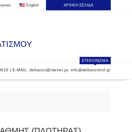
ληνικά
English
ΑΡΧΙΚΗ ΣΕΛΙΔΑ
ΑΤΙΣΜΟΥ
ΕΠΙΚΟΙΝΩΝΙΑ
9610 | E-MAIL:
deltacon@otenet.gr
,
info@deltacontrol.gr
ΤΑΘΜΗΣ (ΠΛΩΤΗΡΑΣ)