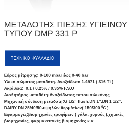
ΜΕΤΑΔΟΤΗΣ ΠΙΕΣΗΣ ΥΓΙΕΙΝΟΥ
ΤΥΠΟΥ DMP 331 P
ΤΕΧΝΙΚΟ ΦΥΛΛΑΔΙΟ
Εύρος μέτρησης: 0-100 mbar έως 0-40 bar
Υλικό σώματος μεταδότη: Ανοξείδωτο 1.4571 ( 316 Ti )
Ακρίβεια: 0,1 / 0,25% / 0,35% F.S.O
Αισθητήρας μεταδότη:Ανοξείδωτος τύπου σιλικόνης
Μηχανική σύνδεση μεταδότη:G 1/2″ flush,DN 1″,DN 1 1/2″,
0
DAIRY DN 25/40/50-υψηλών θερμ/σίων( 150/300
C )
Εφαρμογές:βιομηχανίες τροφίμων ( γάλα, χυμούς ),χημικές
βιομηχανίες, φαρμακευτικές βιομηχανίες κ.α